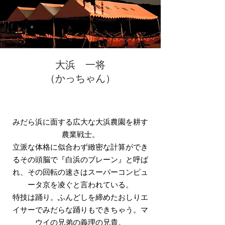
大浜 一将
​（かっちゃん）
みだら浜に面する広大な大浜農園を耕す
農業戦士。
立派な体格に似合わず緻密な計算ができ
るその頭脳で『白浜のブレーン』と呼ば
れ、その回転の速さはスーパーコンピュ
ータ京を凌ぐと言われている。
特技は踊り。ふんどしを締めたおしりエ
イサーでみだらな踊りもできちゃう。マ
ウイの兄弟の義理の兄貴。