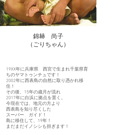
錦𦀗 尚子
​（ごりちゃん）
19XX年に兵庫県 西宮で生まれ千葉県育
ちのヤマトゥンチュです！
2002年に西表島の自然に取り憑かれ移
住！
その後、15年の歳月が流れ
2017年に白浜に拠点を置く。
今現在では、地元の方より
西表島を知り尽くした
スーパー ガイド！
島に移住して、19年！
まだまだイノシシも担ぎます！