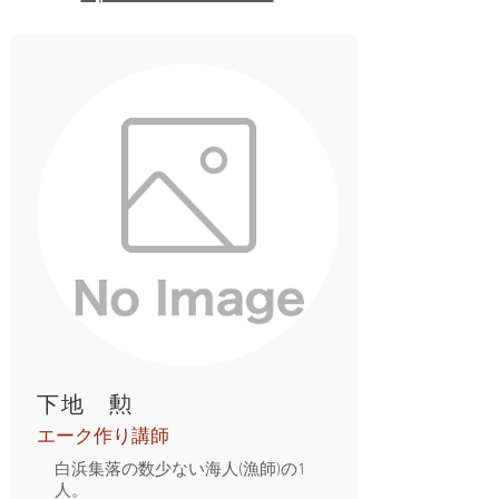
​下地 勲
エーク作り講師
白浜集落の数少ない海人(漁師)の1
人。